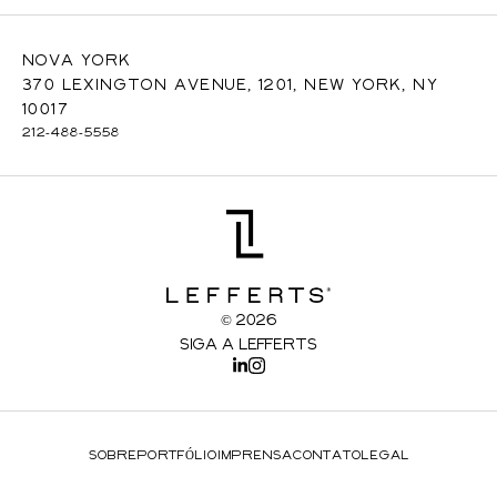
Nova York
370 Lexington Avenue, 1201, New York, NY
10017
212-488-5558
© 2026
Siga a Lefferts
SOBRE
PORTFÓLIO
IMPRENSA
CONTATO
LEGAL